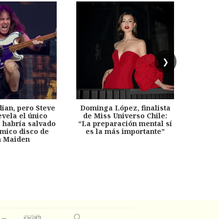
❯
dian, pero Steve
Dominga López, finalista
Desp
evela el único
de Miss Universo Chile:
años, 
e habría salvado
“La preparación mental sí
chil
émico disco de
es la más importante”
capítu
n Maiden