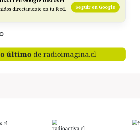
na.cl en Google Discover
Seguir en Google
nidos directamente en tu feed.
DO
lo último
de radioimagina.cl