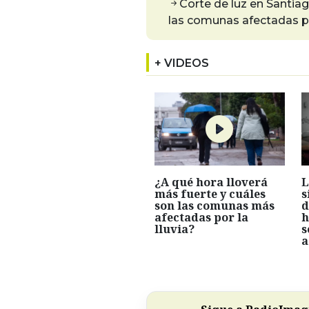
Corte de luz en Santia
las comunas afectadas p
+ VIDEOS
¿A qué hora lloverá
L
más fuerte y cuáles
s
son las comunas más
d
afectadas por la
h
lluvia?
s
a