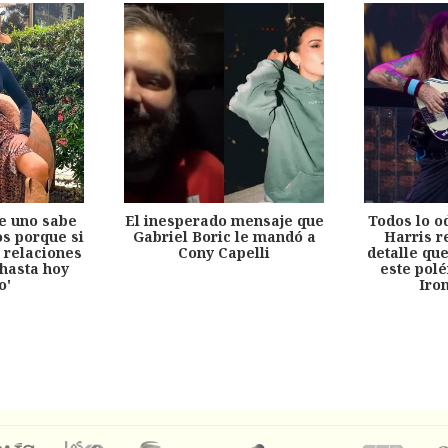
e uno sabe
El inesperado mensaje que
Todos lo o
s porque si
Gabriel Boric le mandó a
Harris r
 relaciones
Cony Capelli
detalle qu
hasta hoy
este pol
o'
Iro