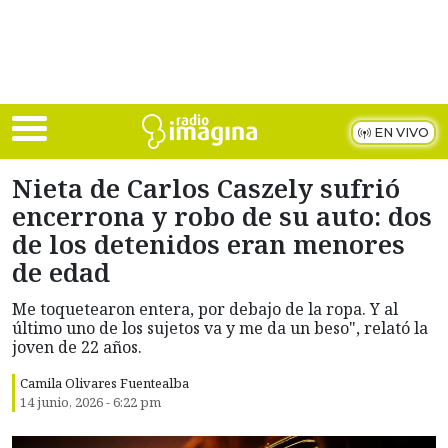
Skip to main content
EN VIVO
Nieta de Carlos Caszely sufrió
encerrona y robo de su auto: dos
de los detenidos eran menores
de edad
Me toquetearon entera, por debajo de la ropa. Y al
último uno de los sujetos va y me da un beso", relató la
joven de 22 años.
Camila Olivares Fuentealba
14 junio, 2026 - 6:22 pm