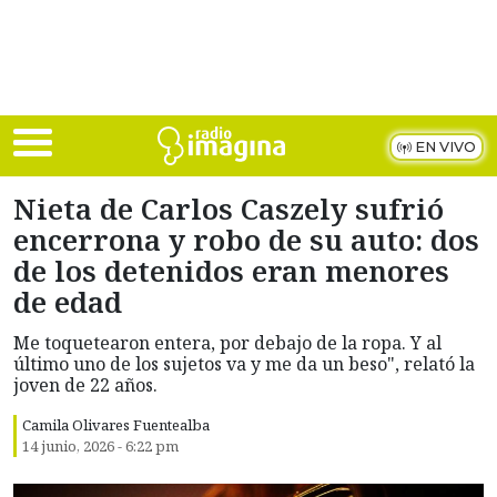
Skip to main content
EN VIVO
Nieta de Carlos Caszely sufrió
encerrona y robo de su auto: dos
de los detenidos eran menores
de edad
Me toquetearon entera, por debajo de la ropa. Y al
último uno de los sujetos va y me da un beso", relató la
joven de 22 años.
Camila Olivares Fuentealba
14 junio, 2026 - 6:22 pm