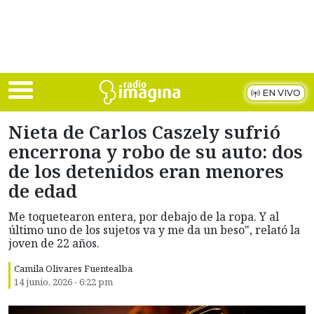
Skip to main content
EN VIVO
Nieta de Carlos Caszely sufrió
encerrona y robo de su auto: dos
de los detenidos eran menores
de edad
Me toquetearon entera, por debajo de la ropa. Y al
último uno de los sujetos va y me da un beso", relató la
joven de 22 años.
Camila Olivares Fuentealba
14 junio, 2026 - 6:22 pm