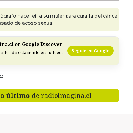
afo hace reír a su mujer para curarla del cáncer
sado de acoso sexual
na.cl en Google Discover
Seguir en Google
nidos directamente en tu feed.
DO
lo último
de radioimagina.cl