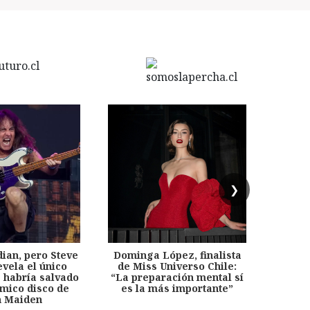
❯
dian, pero Steve
Dominga López, finalista
Desp
evela el único
de Miss Universo Chile:
años, 
e habría salvado
“La preparación mental sí
chil
émico disco de
es la más importante”
capítu
n Maiden