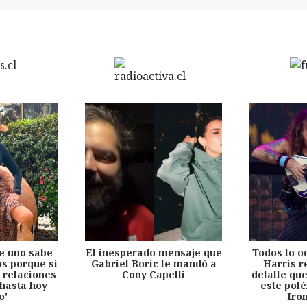
e uno sabe
El inesperado mensaje que
Todos lo o
s porque si
Gabriel Boric le mandó a
Harris r
 relaciones
Cony Capelli
detalle qu
hasta hoy
este pol
o'
Iro