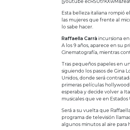
[youtube ecR5UtrKXwM&featu
Esta belleza italiana rompió 
las mujeres que frente al mic
lo sabe hacer.
Raffaella Carrà
incursiona en 
A los 9 años, aparece en su pri
Cinematografía, mientras cont
Tras pequeños papeles en una 
siguiendo los pasos de Gina L
Unidos, donde será contratada
primeras películas hollywood
esperaba y decide volver a Ita
musicales que ve en Estados 
Será a su vuelta que Raffaell
programa de televisión llam
algunos minutos al aire para h