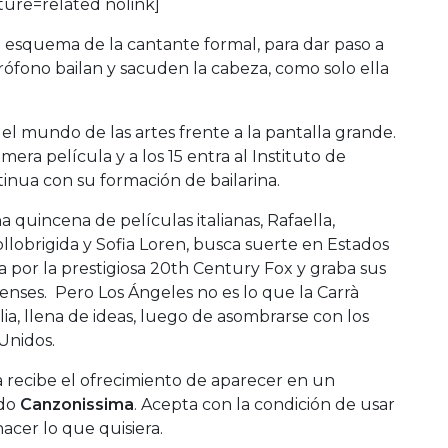
re=related nolink]
el esquema de la cantante formal, para dar paso a
rófono bailan y sacuden la cabeza, como solo ella
el mundo de las artes frente a la pantalla grande.
mera película y a los 15 entra al Instituto de
inua con su formación de bailarina.
quincena de películas italianas, Rafaella,
ollobrigida y Sofia Loren, busca suerte en Estados
 por la prestigiosa 20th Century Fox y graba sus
enses. Pero Los Ángeles no es lo que la Carrà
lia, llena de ideas, luego de asombrarse con los
Unidos.
a recibe el ofrecimiento de aparecer en un
ado
Canzonissima
. Acepta con la condición de usar
acer lo que quisiera.