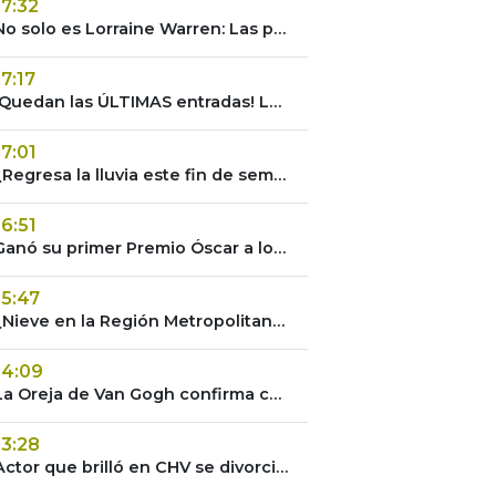
17:32
No solo es Lorraine Warren: Las películas que demuestran el talento de Vera Farmiga
17:17
¡Quedan las ÚLTIMAS entradas! La Oreja de Van Gogh rompe récord en Chile tras agotar shows
17:01
¿Regresa la lluvia este fin de semana? Alerta por brusco cambio en las temperaturas
16:51
Ganó su primer Premio Óscar a los 60 años y rompió un histórico récord
15:47
¿Nieve en la Región Metropolitana? Alerta por llegada de frío a las comunas de Santiago
14:09
La Oreja de Van Gogh confirma cuarta fecha en Chile: Revisa cuándo parte la venta de entradas
13:28
Actor que brilló en CHV se divorcia en medio de denuncias por violencia: Esposa huyó del país junto a su hija