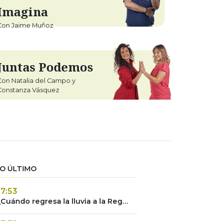
Imagina
Con Jaime Muñoz
Juntas Podemos
Con Natalia del Campo y
Constanza Vásquez
O ÚLTIMO
17:53
¿Cuándo regresa la lluvia a la Región Metropolitana? Revisa el pronóstico del tiempo para las regiones de Chile