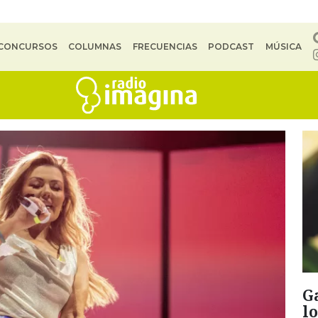
CONCURSOS
COLUMNAS
FRECUENCIAS
PODCAST
MÚSICA
G
l