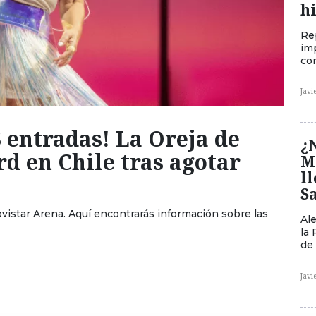
h
Re
im
co
Javi
entradas! La Oreja de
¿
d en Chile tras agotar
M
ll
S
vistar Arena. Aquí encontrarás información sobre las
Ale
la
de
Javi