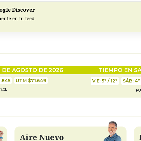
ogle Discover
ente en tu feed.
7 DE AGOSTO DE 2026
TIEMPO EN S
.845
UTM $71.649
VIE:
5° / 12°
SÁB:
4° 
R.CL
FU
Aire Nuevo