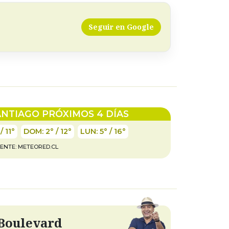
Seguir en Google
ANTIAGO PRÓXIMOS 4 DÍAS
/ 11°
DOM:
2° / 12°
LUN:
5° / 16°
ENTE:
METEORED.CL
Boulevard