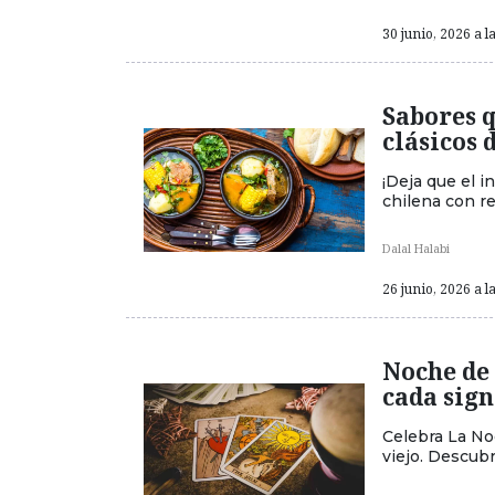
30 junio, 2026 a l
Sabores q
clásicos 
¡Deja que el i
chilena con r
Dalal Halabi
26 junio, 2026 a l
Noche de 
cada sign
Celebra La Noc
viejo. Descubr