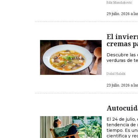
Bibi Mandakovic
29 julio, 2026 a la
El invier
cremas p
Descubre las 
verduras de t
Dalal Halabi
23 julio, 2026 a la
Autocuida
El 24 de julio
tendencia de 
tiempo. Es una
científica y r