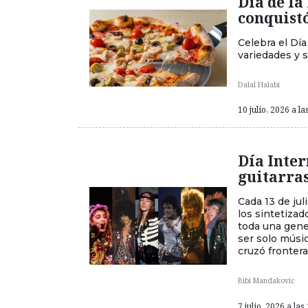
Día de la
conquist
Celebra el Día
variedades y s
Dalal Halabi
10 julio, 2026 a la
Día Inter
guitarra
Cada 13 de jul
los sintetizad
toda una gener
ser solo músi
cruzó frontera
Bibi Mandakovic
7 julio, 2026 a las