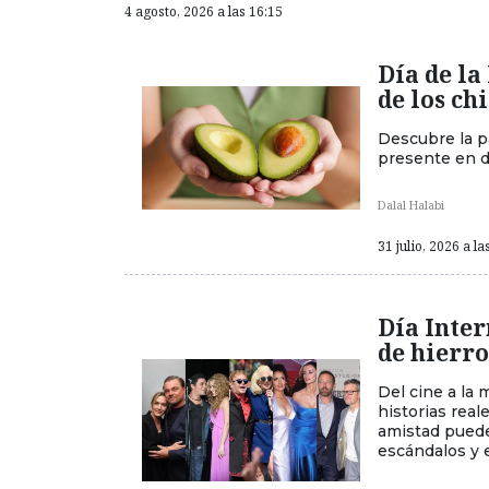
4 agosto, 2026 a las 16:15
Día de la
de los ch
Descubre la pa
presente en d
Dalal Halabi
31 julio, 2026 a la
Día Inter
de hierro
Del cine a la 
historias rea
amistad puede 
escándalos y 