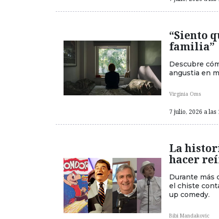
“Siento 
familia”
Descubre cómo
angustia en m
Virginia Oms
7 julio, 2026 a las
La histor
hacer reí
Durante más d
el chiste cont
up comedy.
Bibi Mandakovic