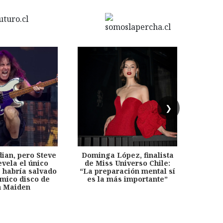
❯
dian, pero Steve
Dominga López, finalista
Desp
evela el único
de Miss Universo Chile:
años, 
e habría salvado
“La preparación mental sí
chil
émico disco de
es la más importante”
capítu
n Maiden