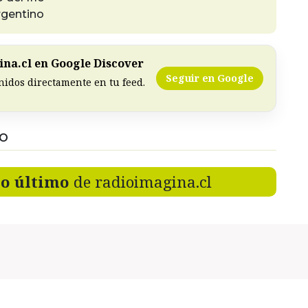
rgentino
na.cl en Google Discover
Seguir en Google
nidos directamente en tu feed.
DO
lo último
de radioimagina.cl