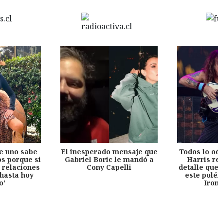
e uno sabe
El inesperado mensaje que
Todos lo o
s porque si
Gabriel Boric le mandó a
Harris r
 relaciones
Cony Capelli
detalle qu
hasta hoy
este pol
o'
Iro