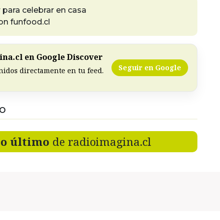
ara celebrar en casa
n funfood.cl
na.cl en Google Discover
Seguir en Google
nidos directamente en tu feed.
DO
lo último
de radioimagina.cl