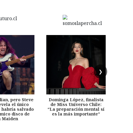
❯
dian, pero Steve
Dominga López, finalista
Desp
evela el único
de Miss Universo Chile:
años, 
e habría salvado
“La preparación mental sí
chil
émico disco de
es la más importante”
capítu
n Maiden