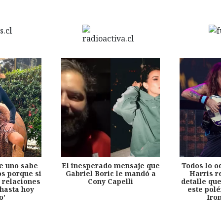
e uno sabe
El inesperado mensaje que
Todos lo o
s porque si
Gabriel Boric le mandó a
Harris r
 relaciones
Cony Capelli
detalle qu
hasta hoy
este pol
o'
Iro