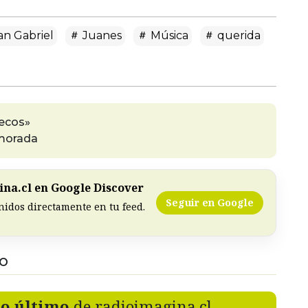
n Gabriel
Juanes
Música
querida
secos»
 morada
na.cl en Google Discover
Seguir en Google
nidos directamente en tu feed.
DO
lo último
de radioimagina.cl