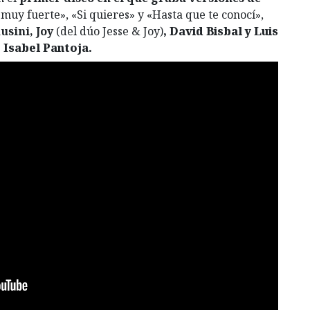
y fuerte», «Si quieres» y «Hasta que te conocí»,
usini, Joy
(del dúo Jesse & Joy)
, David Bisbal y Luis
 Isabel Pantoja.