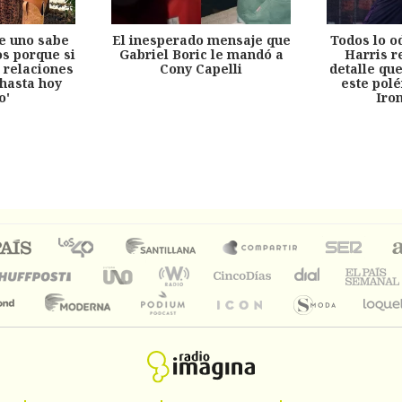
e uno sabe
El inesperado mensaje que
Todos lo o
s porque si
Gabriel Boric le mandó a
Harris r
 relaciones
Cony Capelli
detalle qu
hasta hoy
este pol
o'
Iro