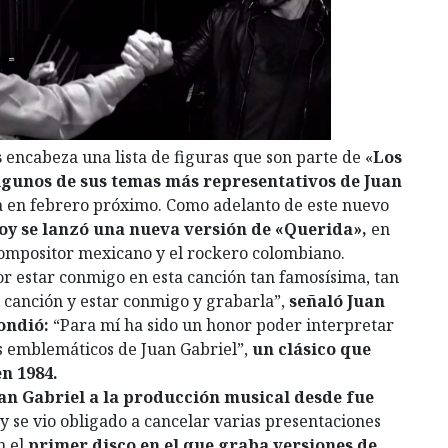
s
encabeza una lista de figuras
que son parte de «
Los
lgunos de sus temas más representativos de Juan
ta en febrero próximo. Como adelanto de este nuevo
oy se
lanzó una nueva versión de «Querida»,
en
compositor mexicano y el rockero colombiano.
r estar conmigo en esta canción tan famosísima, tan
 canción y estar conmigo y grabarla”,
señaló Juan
ondió:
“Para mí ha sido un honor poder interpretar
s emblemáticos de Juan Gabriel”,
un clásico que
n 1984.
uan Gabriel a la producción musical desde fue
y se vio obligado a cancelar varias presentaciones
n el
primer disco en el que graba versiones de