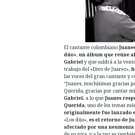
El cantante colombiano
Juane
dúo»
,
un álbum que reúne
a
Gabriel
y que saldrá a la ven
trabajo del «Divo de Juarez»,
h
las voces del gran cantante y 
“Juanes, muchísimas gracias po
Querida, gracias por cantar mi
Gabriel,
a lo que
Juanes resp
Querida
, uno de los temas má
originalmente fue lanzado e
«Los dúo»,
es el retorno de J
afectado por una
neumonía
de su gira, y a la vez es tambié