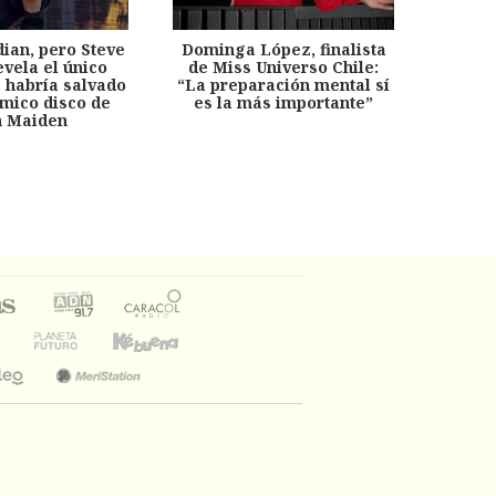
dian, pero Steve
Dominga López, finalista
Desp
evela el único
de Miss Universo Chile:
años, 
e habría salvado
“La preparación mental sí
chil
émico disco de
es la más importante”
capítu
n Maiden