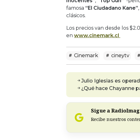
Inocentes”
,
“Top Gun”
-pelíc
famosa
“El Ciudadano Kane”
clásicos.
Los precios van desde los $2.
en
www.cinemark.cl
Cinemark
cineytv
Julio Iglesias es opera
¿Qué hace Chayanne pa
Sigue a RadioImagi
Recibe nuestros conte