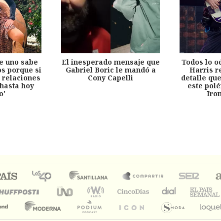
e uno sabe
El inesperado mensaje que
Todos lo o
s porque si
Gabriel Boric le mandó a
Harris r
 relaciones
Cony Capelli
detalle qu
hasta hoy
este pol
o'
Iro