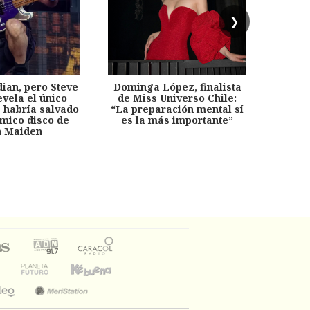
❯
dian, pero Steve
Dominga López, finalista
Desp
evela el único
de Miss Universo Chile:
años, 
e habría salvado
“La preparación mental sí
chil
émico disco de
es la más importante”
capítu
n Maiden