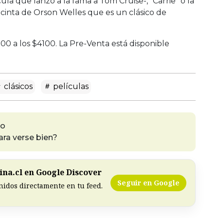
ula que lanzó a la fama a Tom Cruise-, “Carrie” o la
, cinta de Orson Welles que es un clásico de
000 a los $4100. La Pre-Venta está disponible
clásicos
películas
do
ra verse bien?
na.cl en Google Discover
Seguir en Google
nidos directamente en tu feed.