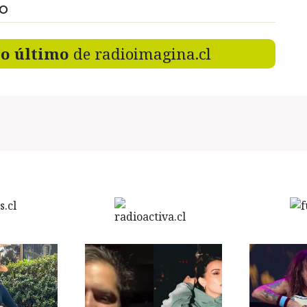
DO
lo último
de radioimagina.cl