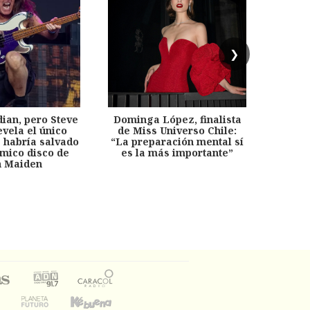
❯
dian, pero Steve
Dominga López, finalista
Desp
evela el único
de Miss Universo Chile:
años, 
e habría salvado
“La preparación mental sí
chil
émico disco de
es la más importante”
capítu
n Maiden