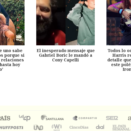
e uno sabe
El inesperado mensaje que
Todos lo o
s porque si
Gabriel Boric le mandó a
Harris r
 relaciones
Cony Capelli
detalle qu
hasta hoy
este pol
o'
Iro