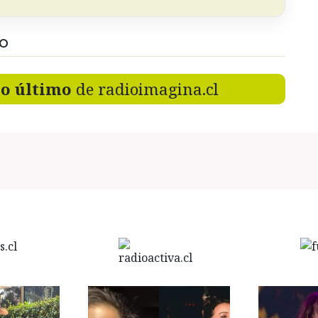
DO
lo último
de radioimagina.cl