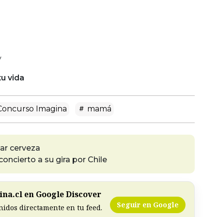
y
u vida
oncurso Imagina
mamá
ar cerveza
oncierto a su gira por Chile
na.cl en Google Discover
Seguir en Google
nidos directamente en tu feed.