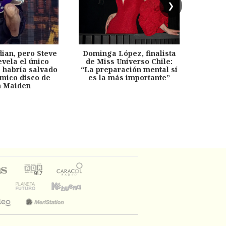
❯
dian, pero Steve
Dominga López, finalista
Desp
evela el único
de Miss Universo Chile:
años, 
e habría salvado
“La preparación mental sí
chil
émico disco de
es la más importante”
capítu
n Maiden