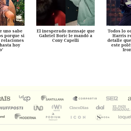
e uno sabe
El inesperado mensaje que
Todos lo o
s porque si
Gabriel Boric le mandó a
Harris r
 relaciones
Cony Capelli
detalle qu
hasta hoy
este pol
o'
Iro