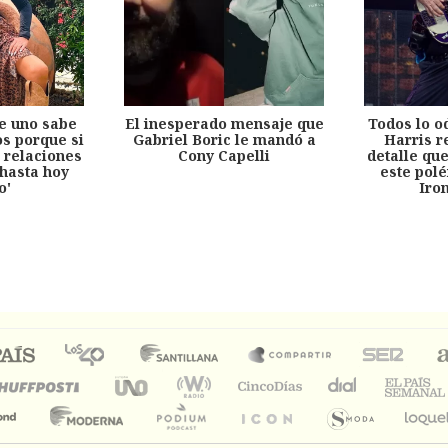
e uno sabe
El inesperado mensaje que
Todos lo o
s porque si
Gabriel Boric le mandó a
Harris r
 relaciones
Cony Capelli
detalle qu
hasta hoy
este pol
o'
Iro