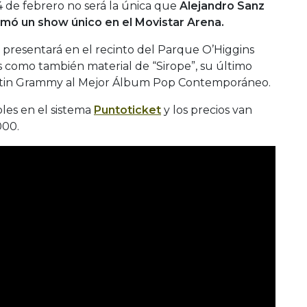
4 de febrero no será la única que
Alejandro Sanz
rmó un show único en el Movistar Arena.
e presentará en el recinto del Parque O’Higgins
s como también material de “Sirope”, su último
Latin Grammy al Mejor Álbum Pop Contemporáneo.
bles en el sistema
Puntoticket
y los precios van
000.