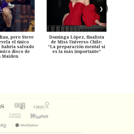
❯
dian, pero Steve
Dominga López, finalista
Desp
evela el único
de Miss Universo Chile:
años, 
e habría salvado
“La preparación mental sí
chil
émico disco de
es la más importante”
capítu
n Maiden