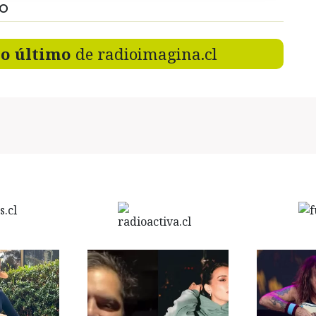
DO
lo último
de radioimagina.cl