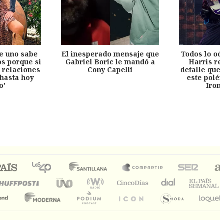
e uno sabe
El inesperado mensaje que
Todos lo o
s porque si
Gabriel Boric le mandó a
Harris r
 relaciones
Cony Capelli
detalle qu
hasta hoy
este pol
o'
Iro