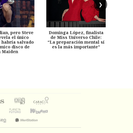
❯
dian, pero Steve
Dominga López, finalista
Desp
evela el único
de Miss Universo Chile:
años, 
e habría salvado
“La preparación mental sí
chil
émico disco de
es la más importante”
capítu
n Maiden