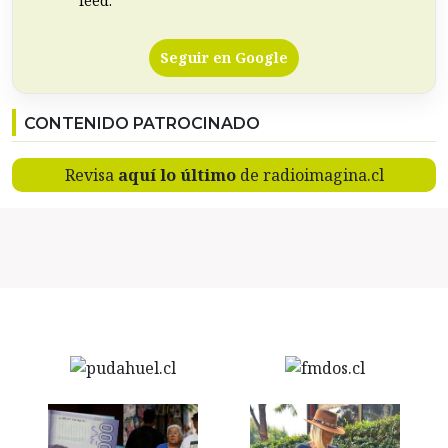
feed.
Seguir en Google
CONTENIDO PATROCINADO
Revisa
aquí lo último
de radioimagina.cl