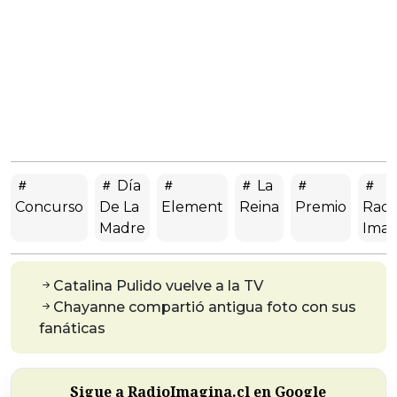
Día
La
Concurso
De La
Element
Reina
Premio
Radi
Madre
Imag
Catalina Pulido vuelve a la TV
Chayanne compartió antigua foto con sus
fanáticas
Sigue a RadioImagina.cl en Google