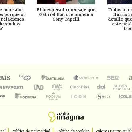
e uno sabe
El inesperado mensaje que
Todos lo o
s porque si
Gabriel Boric le mandó a
Harris r
 relaciones
Cony Capelli
detalle qu
hasta hoy
este pol
o'
Iro
egal
Política de privacidad
Política de cookies
Valores Pautas publi