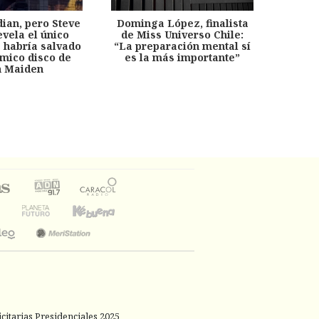
dian, pero Steve
Dominga López, finalista
Desp
evela el único
de Miss Universo Chile:
años, 
e habría salvado
“La preparación mental sí
chil
émico disco de
es la más importante”
capítu
n Maiden
citarias Presidenciales 2025