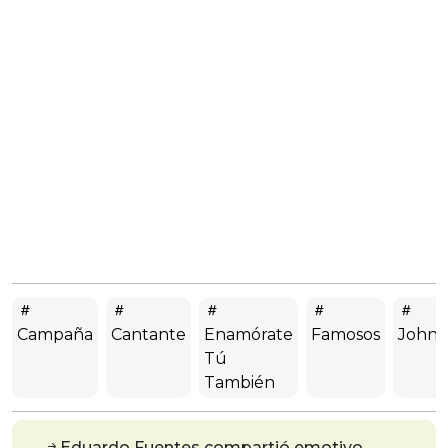
Campaña
Cantante
Enamórate
Famosos
Johns
Tú
También
Eduardo Fuentes compartió emotivo