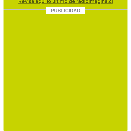
Revisa
aquí lo último
de radioimagina.cl