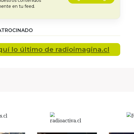
nuestros contenidos
ente en tu feed.
ATROCINADO
quí lo último
de radioimagina.cl