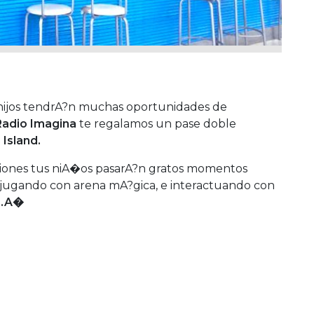
 hijos tendrA?n muchas oportunidades de
Radio Imagina
te regalamos un pase doble
 Island.
iones tus niA�os pasarA?n gratos momentos
, jugando con arena mA?gica, e interactuando con
s.A�