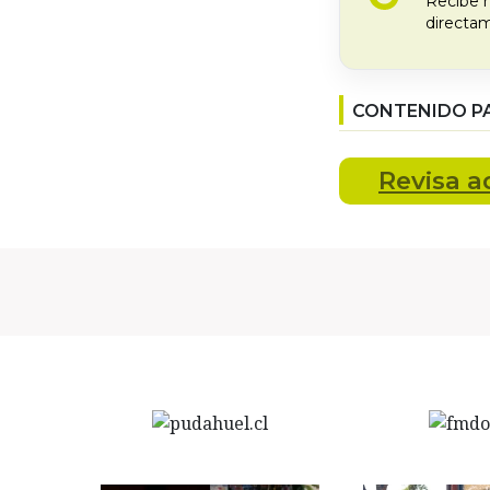
Recibe 
directam
CONTENIDO P
Revisa
a