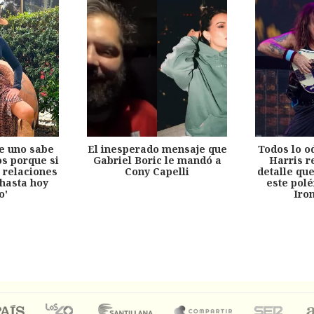
e uno sabe
El inesperado mensaje que
Todos lo o
s porque si
Gabriel Boric le mandó a
Harris r
 relaciones
Cony Capelli
detalle qu
hasta hoy
este pol
o'
Iro