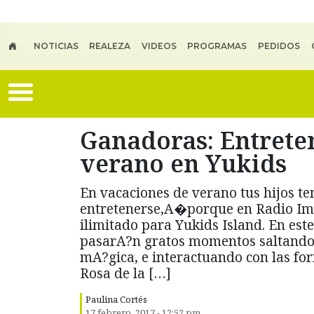
Skip to main content
NOTICIAS
REALEZA
VIDEOS
PROGRAMAS
PEDIDOS
Ganadoras: Entreten
verano en Yukids
En vacaciones de verano tus hijos 
entretenerse,A�porque en Radio Im
ilimitado para Yukids Island. En es
pasarA?n gratos momentos saltando 
mA?gica, e interactuando con las fo
Rosa de la […]
Paulina Cortés
17 febrero, 2017 - 12:52 pm