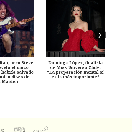
❯
dian, pero Steve
Dominga López, finalista
Desp
evela el único
de Miss Universo Chile:
años, 
e habría salvado
“La preparación mental sí
chil
émico disco de
es la más importante”
capítu
n Maiden