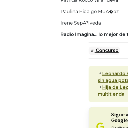
Patricia Rocco Villanueva
Paulina Hidalgo MuA�oz
Irene SepA?lveda
Radio Imagina… lo mejor de t
Concurso
Leonardo F
sin agua pota
Hija de Le
multitienda
Sigue 
Google