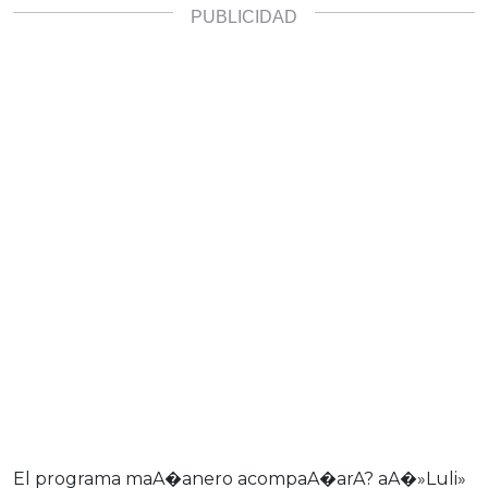
El programa maA�anero acompaA�arA? aA�»Luli»