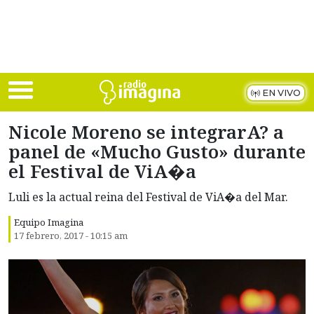
Skip to main content
EN VIVO
Nicole Moreno se integrarA? a
panel de «Mucho Gusto» durante
el Festival de ViA�a
Luli es la actual reina del Festival de ViA�a del Mar.
Equipo Imagina
17 febrero, 2017 - 10:15 am