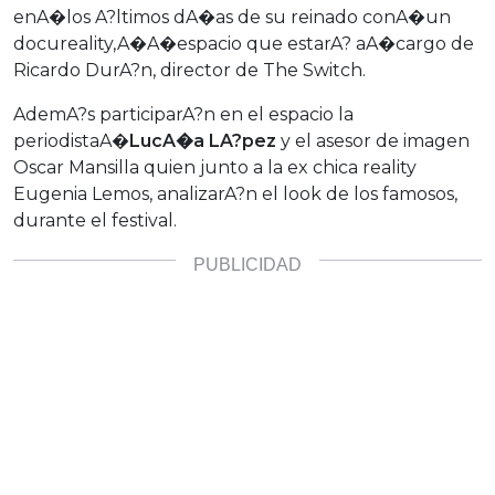
enA�los A?ltimos dA�as de su reinado conA�un
docureality,A�A�espacio que estarA? aA�cargo de
Ricardo DurA?n, director de The Switch.
AdemA?s participarA?n en el espacio la
periodistaA�
LucA�a LA?pez
y el asesor de imagen
Oscar Mansilla quien junto a la ex chica reality
Eugenia Lemos, analizarA?n el look de los famosos,
durante el festival.