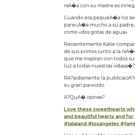
niA�a con su madre es inneg
Cuando era pequeA�a los seg
parecA�a mucho a su padre,
como «dos gotas de agua» .
Recientemente Katie compart
de sus primos junto a la niA
que me inspiran con todos su
luz a todas nuestras vidasa�?
RA?pidamente la publicaciA?n
su gran parecido.
A?QuA� opinas?
Love these sweethearts who 
and beautiful hearts and for b
#lalaland #losangeles #fam