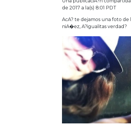
Una publicaciA?n compartida
de 2017 a la(s) 8:01 PDT
AcA? te dejamos una foto de l
niA�ez, A?igualitas verdad?