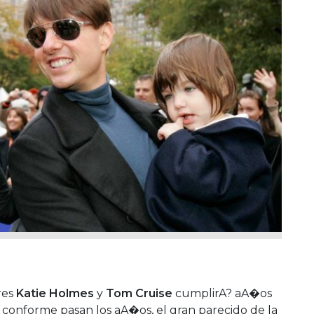
ores
Katie Holmes
y
Tom Cruise
cumplirA? aA�os
y conforme pasan los aA�os, el gran parecido de la