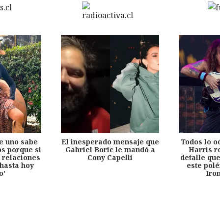
e uno sabe
El inesperado mensaje que
Todos lo o
s porque si
Gabriel Boric le mandó a
Harris r
 relaciones
Cony Capelli
detalle qu
hasta hoy
este pol
o'
Iro