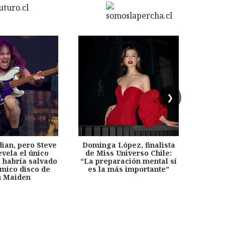
❯
dian, pero Steve
Dominga López, finalista
Desp
evela el único
de Miss Universo Chile:
años, 
e habría salvado
“La preparación mental sí
chil
émico disco de
es la más importante”
capítu
n Maiden