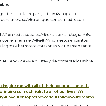
able.
uidores de la ex pareja decA�an que se
 pero ahora seA�alan que con su madre son
iA? en redes sociales A�una tierna fotografA�a
�a con el mensaje: A�a�?Amo a estos encantos
s logros y hermosos corazones, y que traen tanta
.
 se llenA? de «Me gusta» y de comentarios sobre
inspire me with all of their accomplishments
ringing so much light to all of our lives! ???
ily #love #ontopoftheworld #followyourdreams