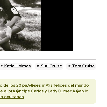
Katie Holmes
Suri Cruise
Tom Cruise
no de los 20 paA�ses mA?s felices del mundo
e el prA�ncipe Carlos y Lady Di medA�an lo
lo ocultaban