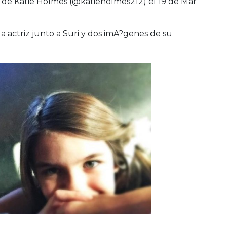
 de Katie Holmes (@katieholmes212) el
19 de Mar
a actriz junto a Suri y dos imA?genes de su