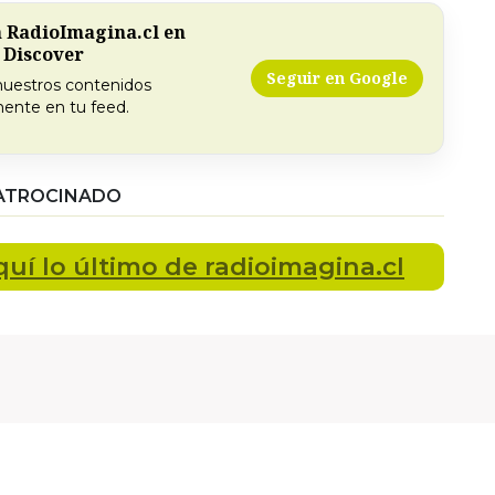
a RadioImagina.cl en
 Discover
Seguir en Google
nuestros contenidos
ente en tu feed.
ATROCINADO
quí lo último
de radioimagina.cl