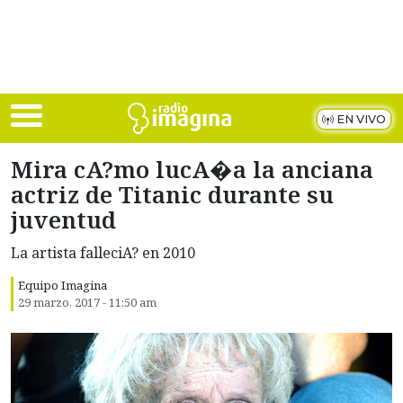
Skip to main content
EN VIVO
Mira cA?mo lucA�a la anciana
actriz de Titanic durante su
juventud
La artista falleciA? en 2010
Equipo Imagina
29 marzo, 2017 - 11:50 am