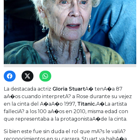
La destacada actriz
Gloria Stuart
A� tenA�a 87
aA�os cuando interpretA? a Rose durante su vejez
en la cinta del A�aA�o 1997,
Titanic.
A�La artista
falleciA? a los 100 aA�os en 2010, misma edad con
que representaba a la protagonistaA�de la cinta.
Si bien este fue sin duda el rol que mA?s le valiA?
reconocimientos en su carrera, Stuart ya habA�a