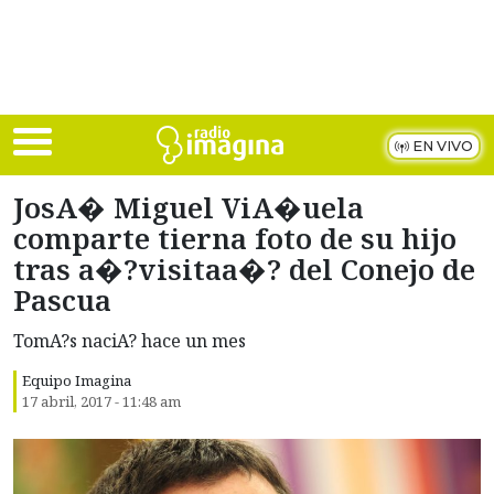
Skip to main content
EN VIVO
JosA� Miguel ViA�uela
comparte tierna foto de su hijo
tras a�?visitaa�? del Conejo de
Pascua
TomA?s naciA? hace un mes
Equipo Imagina
17 abril, 2017 - 11:48 am