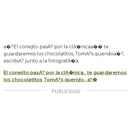
a�?El conejito pasA? por la clA�nicaa�� te
guardaremos los chocolatitos, TomA?s queridoa�?,
escribiA? junto a la fotografA�a.
El conejito pasA? por la clA�nica.. te guardaremos
los chocolatitos TomA?s querido.. a?�