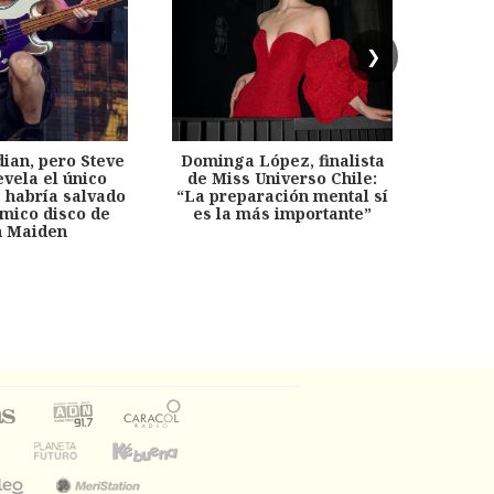
❯
dian, pero Steve
Dominga López, finalista
Desp
evela el único
de Miss Universo Chile:
años, 
e habría salvado
“La preparación mental sí
chil
émico disco de
es la más importante”
capítu
n Maiden