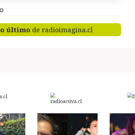
DO
lo último
de radioimagina.cl