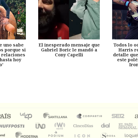
e uno sabe
El inesperado mensaje que
Todos lo o
s porque si
Gabriel Boric le mandó a
Harris r
 relaciones
Cony Capelli
detalle qu
hasta hoy
este pol
o'
Iro