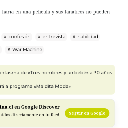
a-haria-en-una-pelicula-y-sus-fanaticos-no-pueden-
confesión
entrevista
habilidad
n
War Machine
fantasma de «Tres hombres y un bebé» a 30 años
rará a programa «Maldita Moda»
na.cl en Google Discover
Seguir en Google
nidos directamente en tu feed.