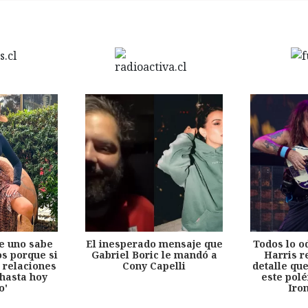
e uno sabe
El inesperado mensaje que
Todos lo o
s porque si
Gabriel Boric le mandó a
Harris r
 relaciones
Cony Capelli
detalle qu
hasta hoy
este pol
o'
Iro