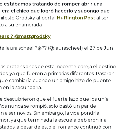
de estábamos tratando de romper abrir una
era el chico que logró hacerlo y supongo que
nifestó Grodsky al portal
Huffington Post
al ser
o a su enamorada.
years ? @mattgrodsky
e laura scheel ?☀️?? (@laurascheel) el
27 de Jun
s pretensiones de esta inocente pareja el destino
os, ya que fueron a primarias diferentes. Pasaron
lo que cambiaría cuando un amigo hizo de puente
 en la secundaria.
e descubrieron que el fuerte lazo que los unía
ños nunca se rompió, solo bastó un par de
a ser novios. Sin embargo, la vida pondría
r, ya que terminada la escuela debieron ir a
estados, a pesar de esto el romance continuó con