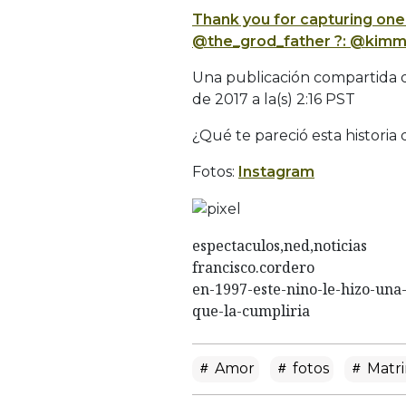
Thank you for capturing one
@the_grod_father ?: @kimmi
Una publicación compartida d
de 2017 a la(s) 2:16 PST
¿Qué te pareció esta histori
Fotos:
Instagram
espectaculos,ned,noticias
francisco.cordero
en-1997-este-nino-le-hizo-un
que-la-cumpliria
Amor
fotos
Matr