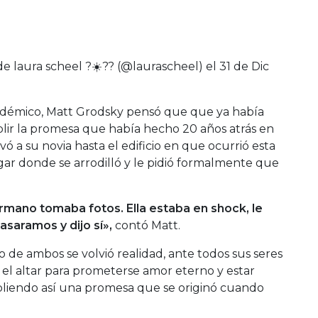
e laura scheel ?☀️?? (@laurascheel) el
31 de Dic
adémico, Matt Grodsky pensó que que ya había
ir la promesa que había hecho 20 años atrás en
evó a su novia hasta el edificio en que ocurrió esta
gar donde se arrodilló y le pidió formalmente que
rmano tomaba fotos. Ella estaba en shock, le
asaramos y dijo sí»,
contó Matt.
 de ambos se volvió realidad, ante todos sus seres
a el altar para prometerse amor eterno y estar
mpliendo así una promesa que se originó cuando