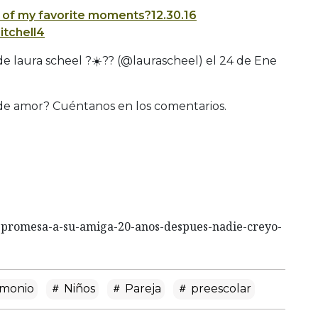
 of my favorite moments?12.30.16
tchell4
e laura scheel ?☀️?? (@laurascheel) el
24 de Ene
a de amor? Cuéntanos en los comentarios.
a-promesa-a-su-amiga-20-anos-despues-nadie-creyo-
imonio
Niños
Pareja
preescolar