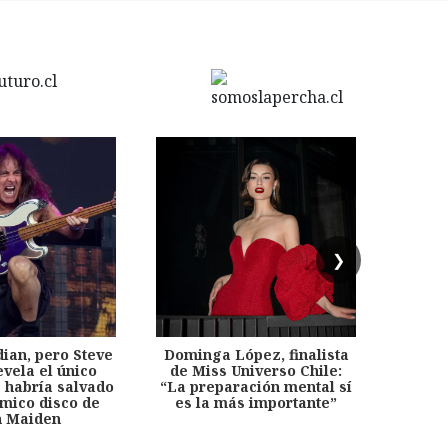
❯
dian, pero Steve
Dominga López, finalista
Desp
evela el único
de Miss Universo Chile:
años, 
e habría salvado
“La preparación mental sí
chil
émico disco de
es la más importante”
capítu
n Maiden