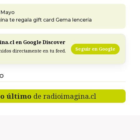
e Mayo
na te regala gift card Gema lencería
na.cl en Google Discover
Seguir en Google
nidos directamente en tu feed.
DO
lo último
de radioimagina.cl