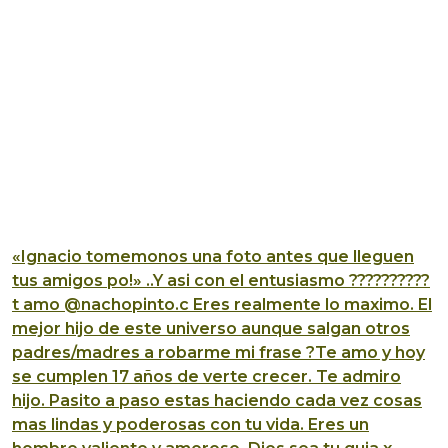
«Ignacio tomemonos una foto antes que lleguen
tus amigos po!» ..Y asi con el entusiasmo ??????????
t amo @nachopinto.c Eres realmente lo maximo. El
mejor hijo de este universo aunque salgan otros
padres/madres a robarme mi frase ?Te amo y hoy
se cumplen 17 años de verte crecer. Te admiro
hijo. Pasito a paso estas haciendo cada vez cosas
mas lindas y poderosas con tu vida. Eres un