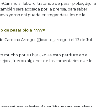
«Camino al laburo, tratando de pasar piola», dijo la
 también será acosada por la prensa, para saber
evo yerno o si puede entregar detalles de la
o de pasar piola ?????♥️
e Carolina Arregui (@carito_arregui) el
13 de Jul
ro mucho por su hija», «que esto perdure en el
ejor», fueron algunos de los comentarios que le
-arregui-por-relacion-de-su-hija-mayte-con-alexis-