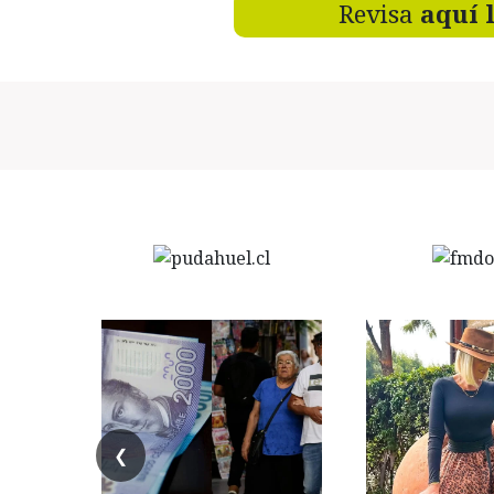
Revisa
aquí 
❮