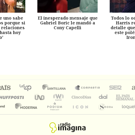
e uno sabe
El inesperado mensaje que
Todos lo o
s porque si
Gabriel Boric le mandó a
Harris r
 relaciones
Cony Capelli
detalle qu
hasta hoy
este pol
o'
Iro