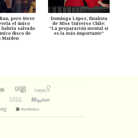
dian, pero Steve
Dominga López, finalista
Desp
evela el único
de Miss Universo Chile:
años, 
e habría salvado
“La preparación mental sí
chil
émico disco de
es la más importante”
capítu
n Maiden