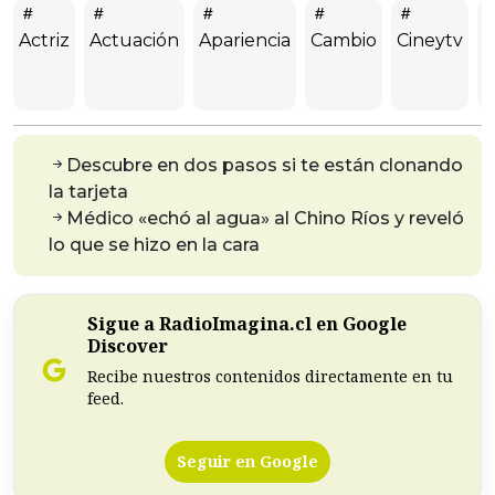
Actriz
Actuación
Apariencia
Cambio
Cineytv
G
H
H
Descubre en dos pasos si te están clonando
la tarjeta
Médico «echó al agua» al Chino Ríos y reveló
lo que se hizo en la cara
Sigue a RadioImagina.cl en Google
Discover
Recibe nuestros contenidos directamente en tu
feed.
Seguir en Google