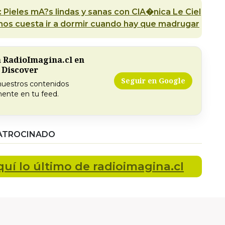
 Pieles mA?s lindas y sanas con ClA�nica Le Ciel
os cuesta ir a dormir cuando hay que madrugar
a RadioImagina.cl en
 Discover
Seguir en Google
nuestros contenidos
ente en tu feed.
ATROCINADO
quí lo último
de radioimagina.cl