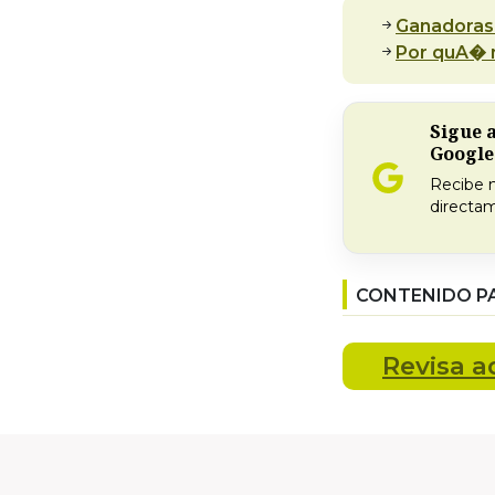
Ganadoras:
Por quA� n
Sigue 
Google
Recibe 
directam
CONTENIDO P
Revisa
a