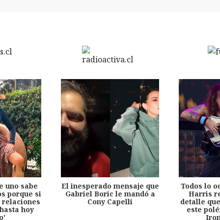
e uno sabe
El inesperado mensaje que
Todos lo o
s porque si
Gabriel Boric le mandó a
Harris r
 relaciones
Cony Capelli
detalle qu
hasta hoy
este pol
o'
Iro