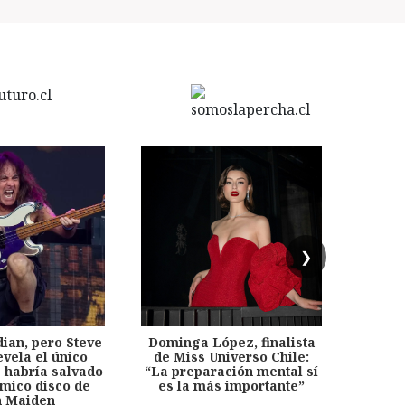
❯
dian, pero Steve
Dominga López, finalista
Desp
evela el único
de Miss Universo Chile:
años, 
e habría salvado
“La preparación mental sí
chil
émico disco de
es la más importante”
capítu
n Maiden