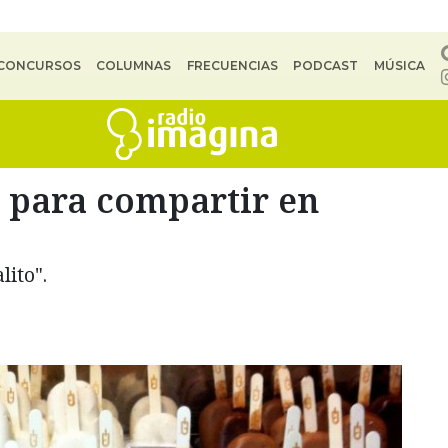
CONCURSOS
COLUMNAS
FRECUENCIAS
PODCAST
MÚSICA
s para compartir en
lito".