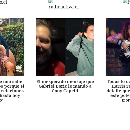
e uno sabe
El inesperado mensaje que
Todos lo o
s porque si
Gabriel Boric le mandó a
Harris r
 relaciones
Cony Capelli
detalle qu
hasta hoy
este pol
o'
Iro