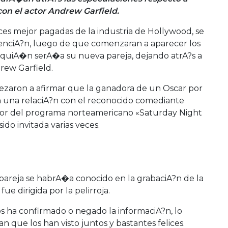
con el actor Andrew Garfield.
ces mejor pagadas de la industria de Hollywood, se
tenciA?n, luego de que comenzaran a aparecer los
 quiA�n serA�a su nueva pareja, dejando atrA?s a
rew Garfield.
pezaron a afirmar que la ganadora de un Oscar por
n una relaciA?n con el reconocido comediante
ctor del programa norteamericano «Saturday Night
ido invitada varias veces.
a pareja se habrA�a conocido en la grabaciA?n de la
ue dirigida por la pelirroja.
s ha confirmado o negado la informaciA?n, lo
an que los han visto juntos y bastantes felices.