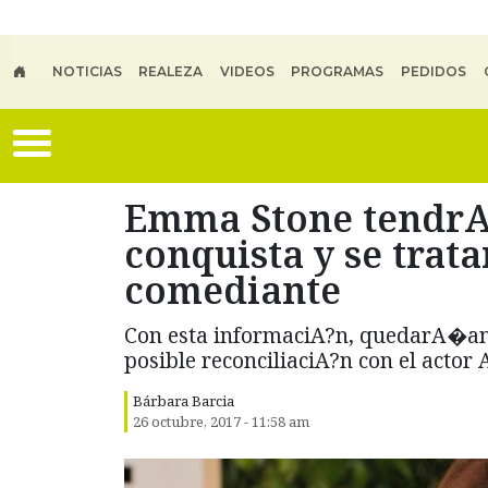
Skip to main content
NOTICIAS
REALEZA
VIDEOS
PROGRAMAS
PEDIDOS
Emma Stone tendr
conquista y se tra
comediante
Con esta informaciA?n, quedarA�an 
posible reconciliaciA?n con el actor
Bárbara Barcia
26 octubre, 2017 - 11:58 am