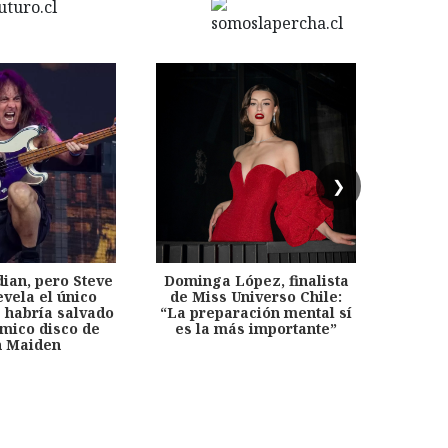
❯
dian, pero Steve
Dominga López, finalista
Desp
evela el único
de Miss Universo Chile:
años, 
e habría salvado
“La preparación mental sí
chil
émico disco de
es la más importante”
capítu
n Maiden