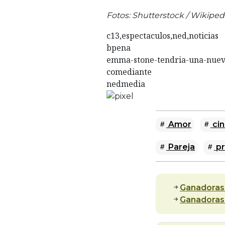
Fotos: Shutterstock / Wikipedi
c13,espectaculos,ned,noticias
bpena
emma-stone-tendria-una-nueva
comediante
nedmedia
Amor
cin
Pareja
pr
Ganadoras:
Ganadoras: