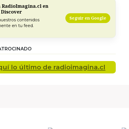
a RadioImagina.cl en
 Discover
Seguir en Google
nuestros contenidos
ente en tu feed.
ATROCINADO
quí lo último
de radioimagina.cl