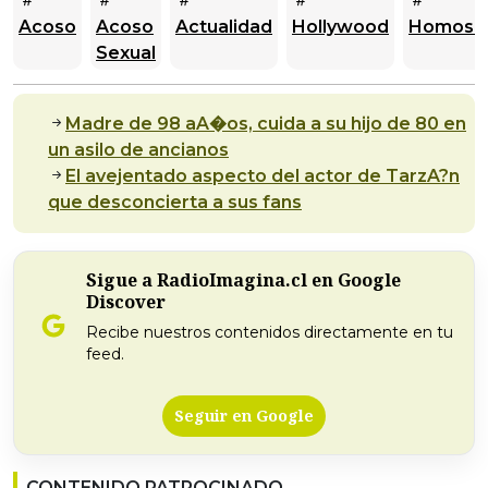
Acoso
Acoso
Actualidad
Hollywood
Homosex
Sexual
Madre de 98 aA�os, cuida a su hijo de 80 en
un asilo de ancianos
El avejentado aspecto del actor de TarzA?n
que desconcierta a sus fans
Sigue a RadioImagina.cl en Google
Discover
Recibe nuestros contenidos directamente en tu
feed.
Seguir en Google
CONTENIDO PATROCINADO