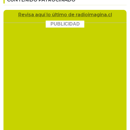
Revisa
aquí lo último
de radioimagina.cl