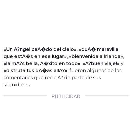
«Un A?ngel caA�do del cielo»
,
«quA� maravilla
que estA�s en ese lugar»
,
«bienvenida a Irlanda»
,
«la mA?s bella, A�xito en todo»
,
«A?buen viaje!»
y
«disfruta tus dA�as allA?»
, fueron algunos de los
comentarios que recibiA? de parte de sus
seguidores.