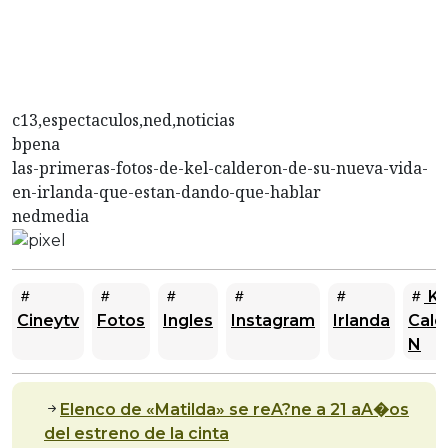
c13,espectaculos,ned,noticias
bpena
las-primeras-fotos-de-kel-calderon-de-su-nueva-vida-
en-irlanda-que-estan-dando-que-hablar
nedmedia
Ke
Cineytv
Fotos
Ingles
Instagram
Irlanda
Cald
N
Elenco de «Matilda» se reA?ne a 21 aA�os
del estreno de la cinta