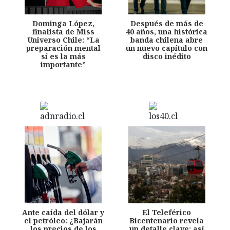
Dominga López,
Después de más de
finalista de Miss
40 años, una histórica
Universo Chile: “La
banda chilena abre
preparación mental
un nuevo capítulo con
sí es la más
disco inédito
importante”
Ante caída del dólar y
El Teleférico
el petróleo: ¿Bajarán
Bicentenario revela
los precios de los
un detalle clave: así