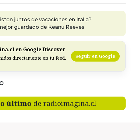
niston juntos de vacaciones en Italia?
to mejor guardado de Keanu Reeves
na.cl en Google Discover
Seguir en Google
nidos directamente en tu feed.
DO
lo último
de radioimagina.cl