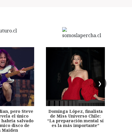
❯
dian, pero Steve
Dominga López, finalista
Desp
evela el único
de Miss Universo Chile:
años, 
e habría salvado
“La preparación mental sí
chil
émico disco de
es la más importante”
capítu
n Maiden