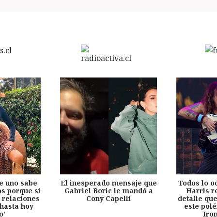
e uno sabe
El inesperado mensaje que
Todos lo o
s porque si
Gabriel Boric le mandó a
Harris r
 relaciones
Cony Capelli
detalle qu
hasta hoy
este pol
o'
Iro