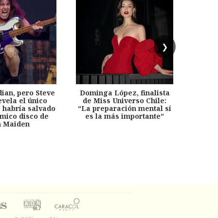
❯
dian, pero Steve
Dominga López, finalista
Desp
evela el único
de Miss Universo Chile:
años, 
e habría salvado
“La preparación mental sí
chil
émico disco de
es la más importante”
capítu
n Maiden