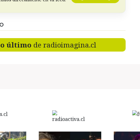
DO
lo último
de radioimagina.cl