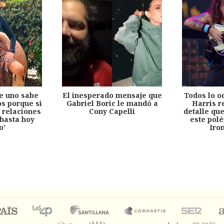
e uno sabe
El inesperado mensaje que
Todos lo o
s porque si
Gabriel Boric le mandó a
Harris r
 relaciones
Cony Capelli
detalle qu
hasta hoy
este pol
o'
Iro