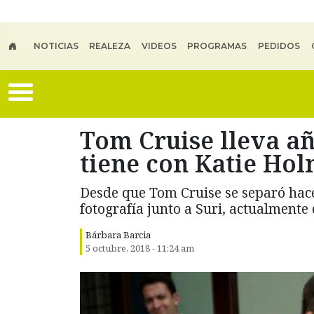
Skip to main content
NOTICIAS
REALEZA
VIDEOS
PROGRAMAS
PEDIDOS
Tom Cruise lleva año
tiene con Katie Ho
Desde que Tom Cruise se separó hace
fotografía junto a Suri, actualmente 
Bárbara Barcia
5 octubre, 2018 - 11:24 am