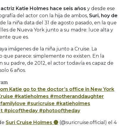
 actriz Katie Holmes hace seis años
y desde ese
rafía del actor con la hija de ambos,
Suri, hoy de
de la niña data del 31 de agosto pasado, en la que
les de Nueva York junto a su madre: luce alta y
ente que es.
ya imágenes de la niña junto a Cruise. La
lo que parece: simplemente no existen. En la
n su padre, de 2012, el actor todavía es capaz de
solo 6 años.
gram
om Katie go to the doctor’s office in New York
uriCruise #katieholmes #motheranddaughter
amilylove #suricruise #katieholmes
t #picoftheday #photooftheday
 de
Suri Cruise Holmes 🔵
(@suricruise.official) el
4