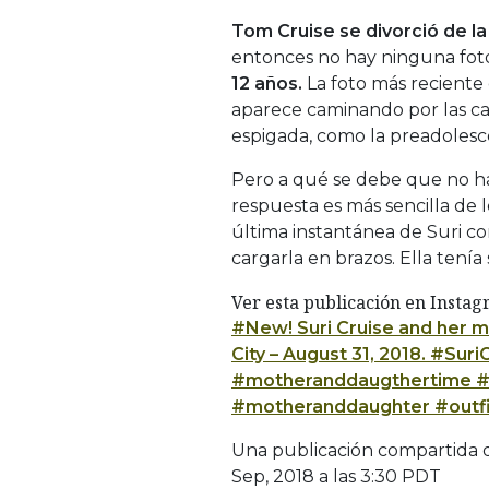
Tom Cruise se divorció de la
entonces no hay ninguna fotog
12 años.
La foto más reciente 
aparece caminando por las cal
espigada, como la preadolesc
Pero a qué se debe que no ha
respuesta es más sencilla de 
última instantánea de Suri co
cargarla en brazos. Ella tenía 
Ver esta publicación en Insta
#New! Suri Cruise and her m
City – August 31, 2018. #S
#motheranddaugthertime #f
#motheranddaughter #outfi
Una publicación compartida
Sep, 2018 a las 3:30 PDT