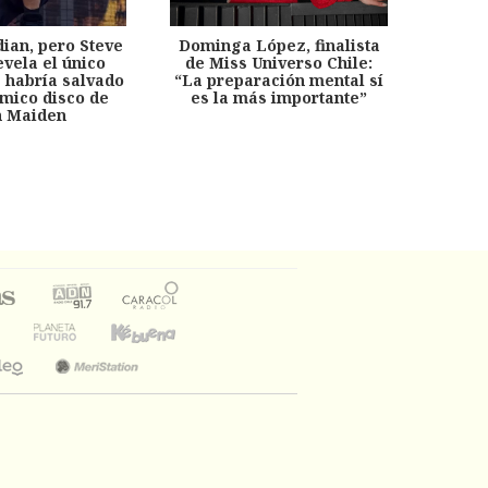
dian, pero Steve
Dominga López, finalista
Desp
evela el único
de Miss Universo Chile:
años, 
e habría salvado
“La preparación mental sí
chil
émico disco de
es la más importante”
capítu
n Maiden