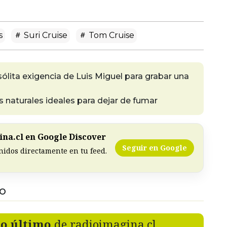
s
Suri Cruise
Tom Cruise
ólita exigencia de Luis Miguel para grabar una
s naturales ideales para dejar de fumar
na.cl en Google Discover
Seguir en Google
nidos directamente en tu feed.
DO
lo último
de radioimagina.cl