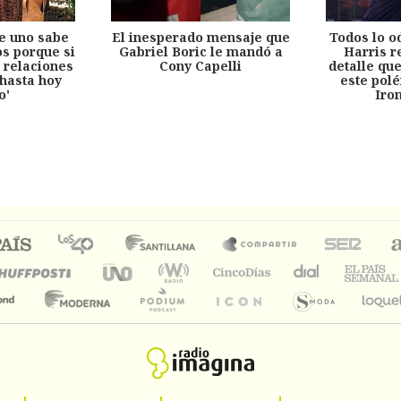
e uno sabe
El inesperado mensaje que
Todos lo o
s porque si
Gabriel Boric le mandó a
Harris r
 relaciones
Cony Capelli
detalle qu
hasta hoy
este pol
o'
Iro