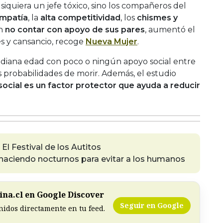
i siquiera un jefe tóxico, sino los compañeros del
mpatía
, la
alta competitividad
, los
chismes y
on
no contar con apoyo de sus pares
, aumentó el
és y cansancio, recoge
Nueva Mujer
.
diana edad con poco o ningún apoyo social entre
s probabilidades de morir. Además, el estudio
social es un factor protector que ayuda a reducir
El Festival de los Autitos
haciendo nocturnos para evitar a los humanos
na.cl en Google Discover
Seguir en Google
nidos directamente en tu feed.