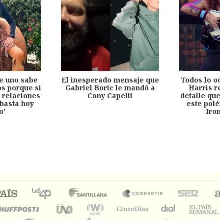
e uno sabe
El inesperado mensaje que
Todos lo o
s porque si
Gabriel Boric le mandó a
Harris r
 relaciones
Cony Capelli
detalle qu
hasta hoy
este pol
o'
Iro