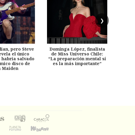
❯
dian, pero Steve
Dominga López, finalista
Desp
evela el único
de Miss Universo Chile:
años, 
e habría salvado
“La preparación mental sí
chil
émico disco de
es la más importante”
capítu
n Maiden