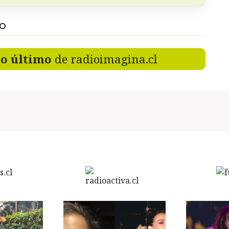
DO
lo último
de radioimagina.cl