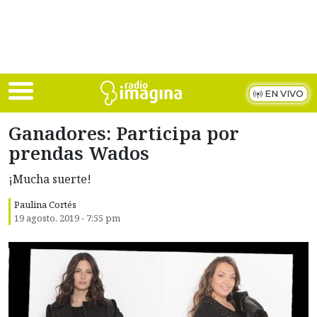
Skip to main content
EN VIVO
Ganadores: Participa por
prendas Wados
¡Mucha suerte!
Paulina Cortés
19 agosto, 2019 - 7:55 pm