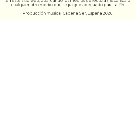
en este sitio web, abarcando los medios de lectura mecánica o
cualquier otro medio que se juzgue adecuado para tal fin.
Producción musical Cadena Ser, España 2026.