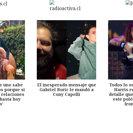
e uno sabe
El inesperado mensaje que
Todos lo o
s porque si
Gabriel Boric le mandó a
Harris r
 relaciones
Cony Capelli
detalle qu
hasta hoy
este pol
o'
Iro