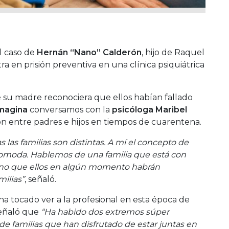
l caso de
Hernán “Nano” Calderón
, hijo de Raquel
 en prisión preventiva en una clínica psiquiátrica
e su madre reconociera que ellos habían fallado
magina
conversamos con la
psicóloga Maribel
ón entre padres e hijos en tiempos de cuarentena.
 las familias son distintas. A mí el concepto de
comoda. Hablemos de una familia que está con
no que ellos en algún momento habrán
ilias”
, señaló.
ha tocado ver a la profesional en esta época de
 señaló que
“Ha habido dos extremos súper
de familias que han disfrutado de estar juntas en