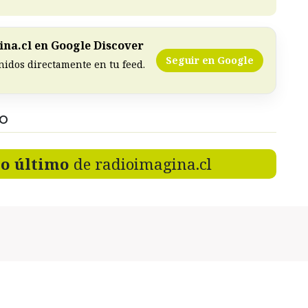
na.cl en Google Discover
Seguir en Google
nidos directamente en tu feed.
DO
lo último
de radioimagina.cl