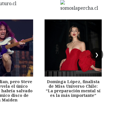
❯
dian, pero Steve
Dominga López, finalista
Desp
evela el único
de Miss Universo Chile:
años, 
e habría salvado
“La preparación mental sí
chil
émico disco de
es la más importante”
capítu
n Maiden