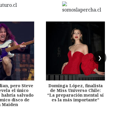
❯
dian, pero Steve
Dominga López, finalista
Desp
evela el único
de Miss Universo Chile:
años, 
e habría salvado
“La preparación mental sí
chil
émico disco de
es la más importante”
capítu
n Maiden