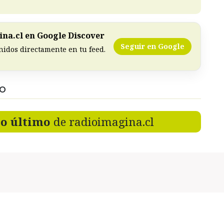
na.cl en Google Discover
Seguir en Google
nidos directamente en tu feed.
DO
lo último
de radioimagina.cl