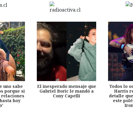
e uno sabe
El inesperado mensaje que
Todos lo o
s porque si
Gabriel Boric le mandó a
Harris r
 relaciones
Cony Capelli
detalle qu
hasta hoy
este pol
o'
Iro