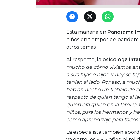
Esta mañana en
Panorama I
niños en tiempos de pandemia
otros temas.
Al respecto, la
psicóloga infan
mucho de cómo vivíamos ant
a sus hijas e hijos, y hoy se 
tenían al lado. Por eso, a muc
habían hecho un trabajo de c
respecto de quien tengo al l
quien era quién en la familia.
niños, para los hermanos y h
como aprendizaje para todos”
La especialista también abord
va entre los 6 y 7 años, el rol