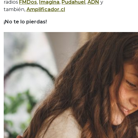
radios
FMDos
,
Imagina
,
Pudahuel
,
ADN
y
también,
Amplificador.cl
¡No te lo pierdas!