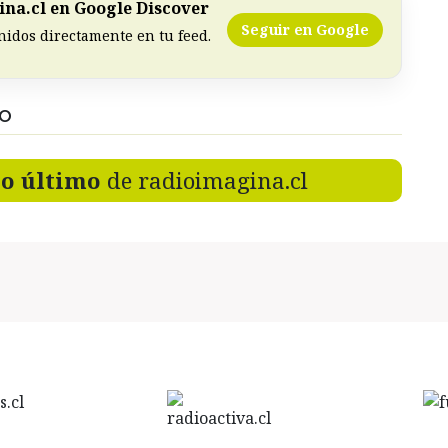
na.cl en Google Discover
Seguir en Google
nidos directamente en tu feed.
DO
lo último
de radioimagina.cl