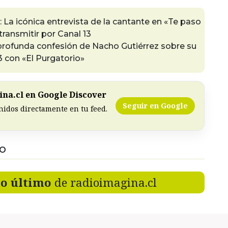
: La icónica entrevista de la cantante en «Te paso
transmitir por Canal 13
profunda confesión de Nacho Gutiérrez sobre su
3 con «El Purgatorio»
na.cl en Google Discover
Seguir en Google
nidos directamente en tu feed.
DO
lo último
de radioimagina.cl