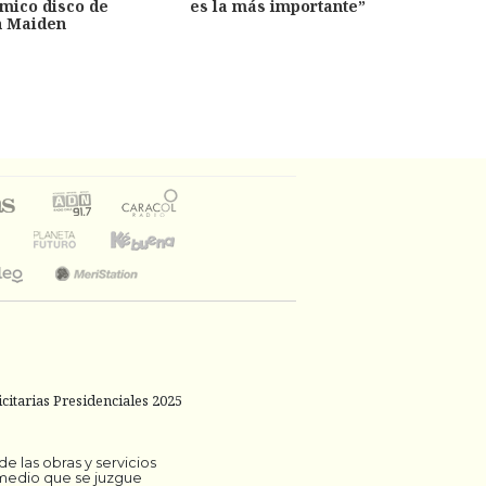
émico disco de
es la más importante”
capítu
n Maiden
citarias Presidenciales 2025
 las obras y servicios
 medio que se juzgue