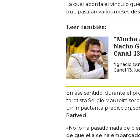
La cual aborda el vinculo que
que pasaran varios meses
des
Leer también:
"Mucha 
Nacho Gu
Canal 13
"Ignacio Gu
Canal 13, lu
En ese sentido, durante el p
tarotista Sergio Maureira sor
un impactante predicción, sob
Parived
.
«No lo ha pasado nada de bie
de que ella se ha embarcado