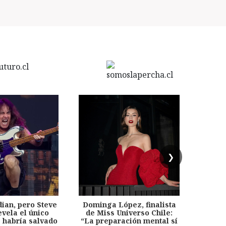
❯
dian, pero Steve
Dominga López, finalista
Desp
evela el único
de Miss Universo Chile:
años, 
e habría salvado
“La preparación mental sí
chil