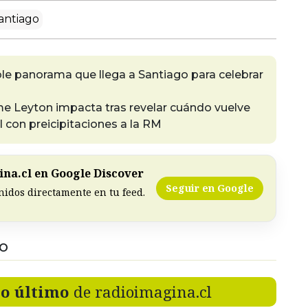
santiago
íble panorama que llega a Santiago para celebrar
ime Leyton impacta tras revelar cuándo vuelve
 con preicipitaciones a la RM
na.cl en Google Discover
Seguir en Google
nidos directamente en tu feed.
DO
lo último
de radioimagina.cl