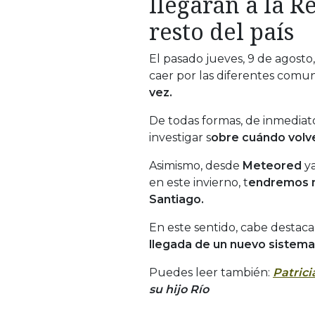
llegarán a la R
resto del país
El pasado jueves, 9 de agosto,
caer por las diferentes comu
vez.
De todas formas, de inmediat
investigar s
obre cuándo volver
Asimismo, desde
Meteored
ya
en este invierno, t
endremos n
Santiago.
En este sentido, cabe destaca
llegada de un nuevo sistema 
Puedes leer también:
Patrici
su hijo Río