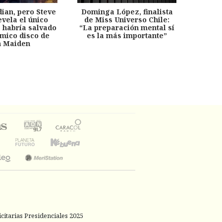
dian, pero Steve
Dominga López, finalista
Desp
evela el único
de Miss Universo Chile:
años, 
e habría salvado
“La preparación mental sí
chil
émico disco de
es la más importante”
capítu
n Maiden
citarias Presidenciales 2025