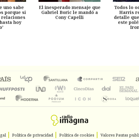
e uno sabe
El inesperado mensaje que
Todos lo o
s porque si
Gabriel Boric le mandó a
Harris r
 relaciones
Cony Capelli
detalle qu
hasta hoy
este pol
o'
Iro
egal
Política de privacidad
Política de cookies
Valores Pautas publi