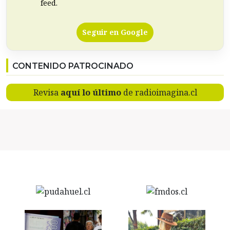
feed.
Seguir en Google
CONTENIDO PATROCINADO
Revisa
aquí lo último
de radioimagina.cl