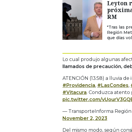
Leyton r
próximas
RM
"Tras las p
Región Metr
que días vol
Lo cual produjo algunas afect
llamados de precaución, deb
ATENCIÓN (13:58) a lluvia de 
#Providencia
,
#LasCondes
,
#Vitacura
. Conduzca atento 
pic.twitter.com/vUourV3GQ
— TransporteInforma Región 
November 2, 2023
Del mismo modo, según con