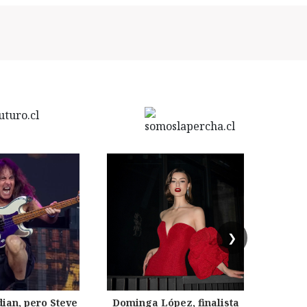
❯
dian, pero Steve
Dominga López, finalista
Desp