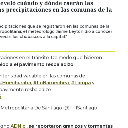
eveló cuándo y dónde caerán las
 precipitaciones en las comunas de la
recipitaciones que se registraron en las comunas de la
opolitana, el meteorólogo Jaime Leyton dio a conocer
verán los chubascos a la capital."
aciones en el tránsito. De modo que hicieron
ido a el pavimento resbaladizo.
intensidad variable en las comunas de
#Huechuraba
,
#LoBarnechea
,
#Lampa
y
pavimento resbaladizo
E
Metropolitana De Santiago (@TTISantiago)
signó
ADN.cl
,
se reportaron granizos y tormentas