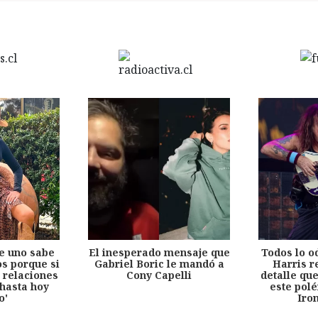
e uno sabe
El inesperado mensaje que
Todos lo o
s porque si
Gabriel Boric le mandó a
Harris r
 relaciones
Cony Capelli
detalle qu
hasta hoy
este pol
o'
Iro