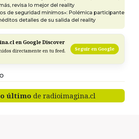
más, revisa lo mejor del reality
os de seguridad mínimos»: Polémica participante
néditos detalles de su salida del reality
na.cl en Google Discover
Seguir en Google
nidos directamente en tu feed.
DO
lo último
de radioimagina.cl