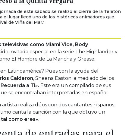
esó a la Quinta Vergara
jornada de este sábado se realizó el cierre de la Teletón
a el lugar llegó uno de los históricos animadores que
ival de Viña del Mar."
s televisivas como Miami Vice, Body
sido invitada especial en la serie The Highlander y
 como El Hombre de La Mancha y Grease.
 en Latinoamérica? Pues con la ayuda del
rlos Calderon
, Sheena Easton, a mediado de los
Recuerda a Ti».
Este era un compilado de sus
que se encontraban interpretadas en español.
 artista realiza dúos con dos cantantes hispanos:
timo canta la canción con la que obtuvo un
tal como eres».
venta de entradas para el