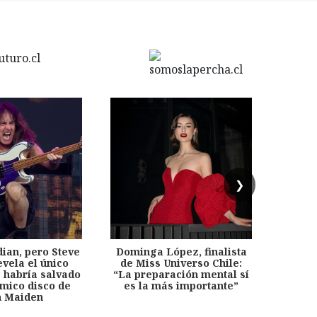
❯
dian, pero Steve
Dominga López, finalista
Desp
evela el único
de Miss Universo Chile:
años, 
e habría salvado
“La preparación mental sí
chil
émico disco de
es la más importante”
capítu
n Maiden