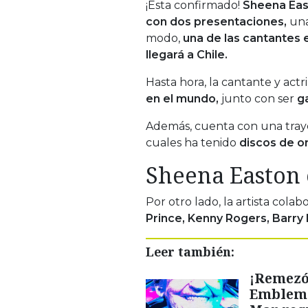
¡Esta confirmado!
Sheena East
con dos presentaciones,
una
modo,
una de las cantantes 
llegará a Chile.
Hasta hora, la cantante y actr
en el mundo,
junto con ser
g
Además, cuenta con una traye
cuales ha tenido
discos de or
Sheena Easton 
Por otro lado, la artista col
Prince, Kenny Rogers, Barry
Leer también:
¡Remezón
Emblemá